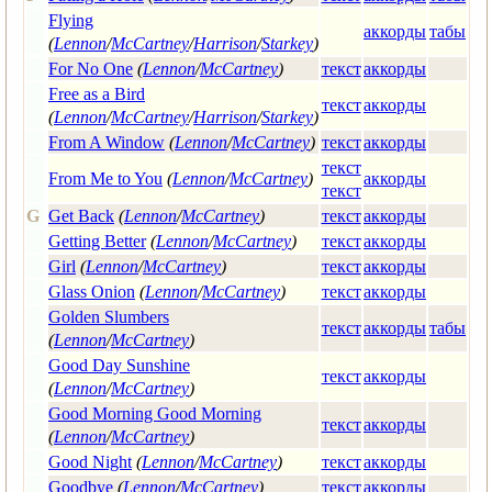
Flying
аккорды
табы
(
Lennon
/
McCartney
/
Harrison
/
Starkey
)
For No One
(
Lennon
/
McCartney
)
текст
аккорды
Free as a Bird
текст
аккорды
(
Lennon
/
McCartney
/
Harrison
/
Starkey
)
From A Window
(
Lennon
/
McCartney
)
текст
аккорды
текст
From Me to You
(
Lennon
/
McCartney
)
аккорды
текст
G
Get Back
(
Lennon
/
McCartney
)
текст
аккорды
Getting Better
(
Lennon
/
McCartney
)
текст
аккорды
Girl
(
Lennon
/
McCartney
)
текст
аккорды
Glass Onion
(
Lennon
/
McCartney
)
текст
аккорды
Golden Slumbers
текст
аккорды
табы
(
Lennon
/
McCartney
)
Good Day Sunshine
текст
аккорды
(
Lennon
/
McCartney
)
Good Morning Good Morning
текст
аккорды
(
Lennon
/
McCartney
)
Good Night
(
Lennon
/
McCartney
)
текст
аккорды
Goodbye
(
Lennon
/
McCartney
)
текст
аккорды