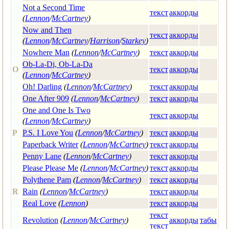
Not a Second Time
текст
аккорды
(
Lennon
/
McCartney
)
Now and Then
текст
аккорды
(
Lennon
/
McCartney
/
Harrison
/
Starkey
)
Nowhere Man
(
Lennon
/
McCartney
)
текст
аккорды
Ob-La-Di, Ob-La-Da
O
текст
аккорды
(
Lennon
/
McCartney
)
Oh! Darling
(
Lennon
/
McCartney
)
текст
аккорды
One After 909
(
Lennon
/
McCartney
)
текст
аккорды
One and One Is Two
текст
аккорды
(
Lennon
/
McCartney
)
P
P.S. I Love You
(
Lennon
/
McCartney
)
текст
аккорды
Paperback Writer
(
Lennon
/
McCartney
)
текст
аккорды
Penny Lane
(
Lennon
/
McCartney
)
текст
аккорды
Please Please Me
(
Lennon
/
McCartney
)
текст
аккорды
Polythene Pam
(
Lennon
/
McCartney
)
текст
аккорды
R
Rain
(
Lennon
/
McCartney
)
текст
аккорды
Real Love
(
Lennon
)
текст
аккорды
текст
Revolution
(
Lennon
/
McCartney
)
аккорды
табы
текст