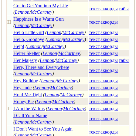
Got to Get You into My Life
текст
аккорды
табы
(
Lennon
/
McCartney
)
Happiness Is a Warm Gun
H
текст
аккорды
(
Lennon
/
McCartney
)
Hello Little Girl
(
Lennon
/
McCartney
)
текст
аккорды
Hello, Goodbye
(
Lennon
/
McCartney
)
текст
аккорды
Help!
(
Lennon
/
McCartney
)
текст
аккорды
Helter Skelter
(
Lennon
/
McCartney
)
текст
аккорды
Her Majesty
(
Lennon
/
McCartney
)
текст
аккорды
табы
Here, There and Everywhere
текст
аккорды
(
Lennon
/
McCartney
)
Hey Bulldog
(
Lennon
/
McCartney
)
текст
аккорды
Hey Jude
(
Lennon
/
McCartney
)
текст
аккорды
Hold Me Tight
(
Lennon
/
McCartney
)
текст
аккорды
Honey Pie
(
Lennon
/
McCartney
)
текст
аккорды
I
I Am the Walrus
(
Lennon
/
McCartney
)
текст
аккорды
I Call Your Name
текст
аккорды
(
Lennon
/
McCartney
)
I Don't Want to See You Again
текст
аккорды
(
Lennon
/
McCartney
)