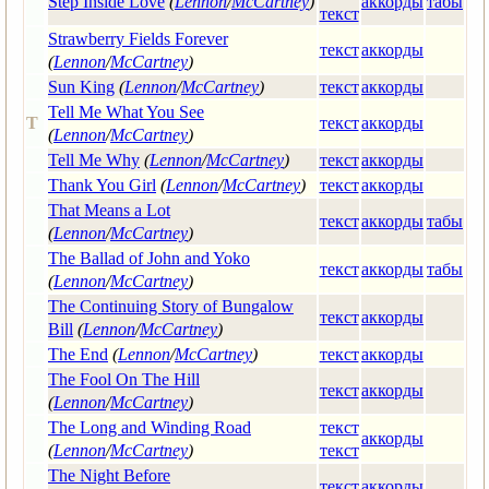
Step Inside Love
(
Lennon
/
McCartney
)
аккорды
табы
текст
Strawberry Fields Forever
текст
аккорды
(
Lennon
/
McCartney
)
Sun King
(
Lennon
/
McCartney
)
текст
аккорды
Tell Me What You See
T
текст
аккорды
(
Lennon
/
McCartney
)
Tell Me Why
(
Lennon
/
McCartney
)
текст
аккорды
Thank You Girl
(
Lennon
/
McCartney
)
текст
аккорды
That Means a Lot
текст
аккорды
табы
(
Lennon
/
McCartney
)
The Ballad of John and Yoko
текст
аккорды
табы
(
Lennon
/
McCartney
)
The Continuing Story of Bungalow
текст
аккорды
Bill
(
Lennon
/
McCartney
)
The End
(
Lennon
/
McCartney
)
текст
аккорды
The Fool On The Hill
текст
аккорды
(
Lennon
/
McCartney
)
The Long and Winding Road
текст
аккорды
(
Lennon
/
McCartney
)
текст
The Night Before
текст
аккорды