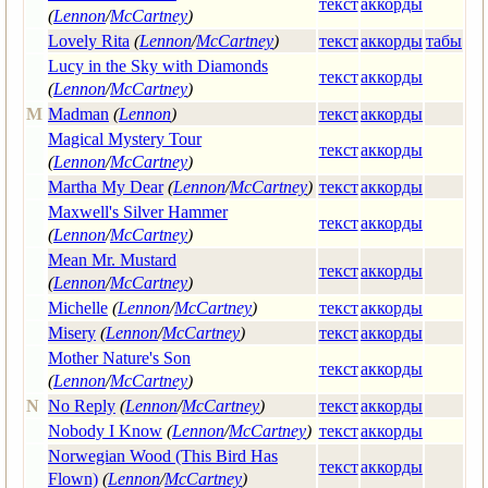
текст
аккорды
(
Lennon
/
McCartney
)
Lovely Rita
(
Lennon
/
McCartney
)
текст
аккорды
табы
Lucy in the Sky with Diamonds
текст
аккорды
(
Lennon
/
McCartney
)
M
Madman
(
Lennon
)
текст
аккорды
Magical Mystery Tour
текст
аккорды
(
Lennon
/
McCartney
)
Martha My Dear
(
Lennon
/
McCartney
)
текст
аккорды
Maxwell's Silver Hammer
текст
аккорды
(
Lennon
/
McCartney
)
Mean Mr. Mustard
текст
аккорды
(
Lennon
/
McCartney
)
Michelle
(
Lennon
/
McCartney
)
текст
аккорды
Misery
(
Lennon
/
McCartney
)
текст
аккорды
Mother Nature's Son
текст
аккорды
(
Lennon
/
McCartney
)
N
No Reply
(
Lennon
/
McCartney
)
текст
аккорды
Nobody I Know
(
Lennon
/
McCartney
)
текст
аккорды
Norwegian Wood (This Bird Has
текст
аккорды
Flown)
(
Lennon
/
McCartney
)