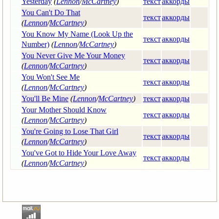
Yesterday
(
Lennon
/
McCartney
)
текст
аккорды
You Can't Do That
текст
аккорды
(
Lennon
/
McCartney
)
You Know My Name (Look Up the
текст
аккорды
Number)
(
Lennon
/
McCartney
)
You Never Give Me Your Money
текст
аккорды
(
Lennon
/
McCartney
)
You Won't See Me
текст
аккорды
(
Lennon
/
McCartney
)
You'll Be Mine
(
Lennon
/
McCartney
)
текст
аккорды
Your Mother Should Know
текст
аккорды
(
Lennon
/
McCartney
)
You're Going to Lose That Girl
текст
аккорды
(
Lennon
/
McCartney
)
You've Got to Hide Your Love Away
текст
аккорды
(
Lennon
/
McCartney
)