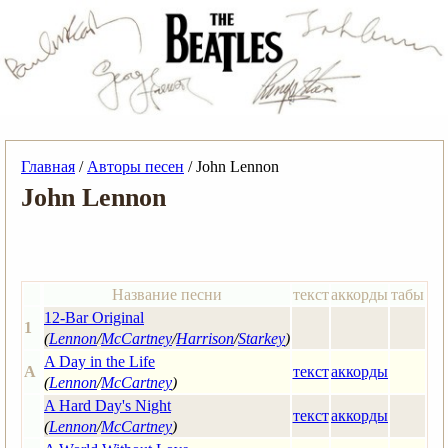
Главная
/
Авторы песен
/ John Lennon
John Lennon
Название песни
текст
аккорды
табы
12-Bar Original
1
(
Lennon
/
McCartney
/
Harrison
/
Starkey
)
A Day in the Life
A
текст
аккорды
(
Lennon
/
McCartney
)
A Hard Day's Night
текст
аккорды
(
Lennon
/
McCartney
)