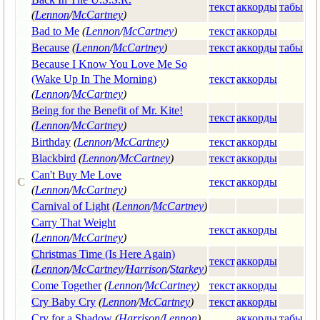
текст
аккорды
табы
(
Lennon
/
McCartney
)
Bad to Me
(
Lennon
/
McCartney
)
текст
аккорды
Because
(
Lennon
/
McCartney
)
текст
аккорды
табы
Because I Know You Love Me So
(Wake Up In The Morning)
текст
аккорды
(
Lennon
/
McCartney
)
Being for the Benefit of Mr. Kite!
текст
аккорды
(
Lennon
/
McCartney
)
Birthday
(
Lennon
/
McCartney
)
текст
аккорды
Blackbird
(
Lennon
/
McCartney
)
текст
аккорды
Can't Buy Me Love
C
текст
аккорды
(
Lennon
/
McCartney
)
Carnival of Light
(
Lennon
/
McCartney
)
Carry That Weight
текст
аккорды
(
Lennon
/
McCartney
)
Christmas Time (Is Here Again)
текст
аккорды
(
Lennon
/
McCartney
/
Harrison
/
Starkey
)
Come Together
(
Lennon
/
McCartney
)
текст
аккорды
Cry Baby Cry
(
Lennon
/
McCartney
)
текст
аккорды
Cry for a Shadow
(
Harrison
/
Lennon
)
аккорды
табы