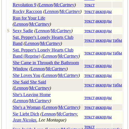
Revolution 9
(
Lennon
/
McCartney
)
текст
Rocky Raccoon
(
Lennon
/
McCartney
)
текст
аккорды
Run for Your Life
текст
аккорды
(
Lennon
/
McCartney
)
S
Sexy Sadie
(
Lennon
/
McCartney
)
текст
аккорды
Sgt. Pepper's Lonely Hearts Club
текст
аккорды
табы
Band
(
Lennon
/
McCartney
)
Sgt. Pepper's Lonely Hearts Club
текст
аккорды
табы
Band (Reprise)
(
Lennon
/
McCartney
)
She Came in Through the Bathroom
текст
аккорды
Window
(
Lennon
/
McCartney
)
She Loves You
(
Lennon
/
McCartney
)
текст
аккорды
She Said She Said
текст
аккорды
табы
(
Lennon
/
McCartney
)
She's Leaving Home
текст
аккорды
(
Lennon
/
McCartney
)
She's a Woman
(
Lennon
/
McCartney
)
текст
аккорды
Sie Liebt Dich
(
Lennon
/
McCartney
,
текст
аккорды
Jean Nicolas
, Lee Montague)
текст