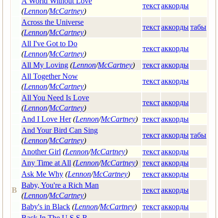
A World Without Love
текст
аккорды
(
Lennon
/
McCartney
)
Across the Universe
текст
аккорды
табы
(
Lennon
/
McCartney
)
All I've Got to Do
текст
аккорды
(
Lennon
/
McCartney
)
All My Loving
(
Lennon
/
McCartney
)
текст
аккорды
All Together Now
текст
аккорды
(
Lennon
/
McCartney
)
All You Need Is Love
текст
аккорды
(
Lennon
/
McCartney
)
And I Love Her
(
Lennon
/
McCartney
)
текст
аккорды
And Your Bird Can Sing
текст
аккорды
табы
(
Lennon
/
McCartney
)
Another Girl
(
Lennon
/
McCartney
)
текст
аккорды
Any Time at All
(
Lennon
/
McCartney
)
текст
аккорды
Ask Me Why
(
Lennon
/
McCartney
)
текст
аккорды
Baby, You're a Rich Man
B
текст
аккорды
(
Lennon
/
McCartney
)
Baby's in Black
(
Lennon
/
McCartney
)
текст
аккорды
Back In The U.S.S.R.