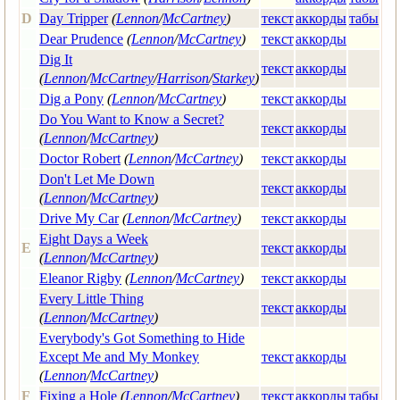
D
Day Tripper
(
Lennon
/
McCartney
)
текст
аккорды
табы
Dear Prudence
(
Lennon
/
McCartney
)
текст
аккорды
Dig It
текст
аккорды
(
Lennon
/
McCartney
/
Harrison
/
Starkey
)
Dig a Pony
(
Lennon
/
McCartney
)
текст
аккорды
Do You Want to Know a Secret?
текст
аккорды
(
Lennon
/
McCartney
)
Doctor Robert
(
Lennon
/
McCartney
)
текст
аккорды
Don't Let Me Down
текст
аккорды
(
Lennon
/
McCartney
)
Drive My Car
(
Lennon
/
McCartney
)
текст
аккорды
Eight Days a Week
E
текст
аккорды
(
Lennon
/
McCartney
)
Eleanor Rigby
(
Lennon
/
McCartney
)
текст
аккорды
Every Little Thing
текст
аккорды
(
Lennon
/
McCartney
)
Everybody's Got Something to Hide
Except Me and My Monkey
текст
аккорды
(
Lennon
/
McCartney
)
F
Fixing a Hole
(
Lennon
/
McCartney
)
текст
аккорды
табы