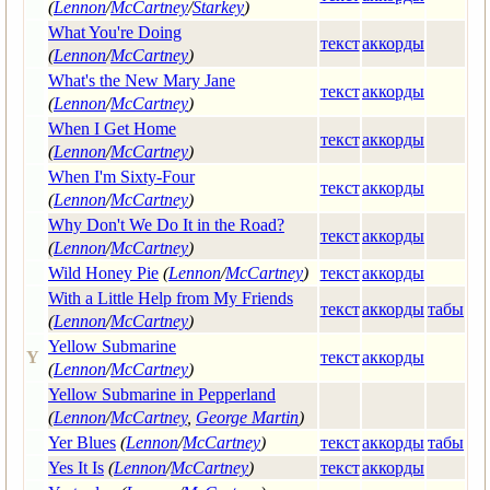
(
Lennon
/
McCartney
/
Starkey
)
What You're Doing
текст
аккорды
(
Lennon
/
McCartney
)
What's the New Mary Jane
текст
аккорды
(
Lennon
/
McCartney
)
When I Get Home
текст
аккорды
(
Lennon
/
McCartney
)
When I'm Sixty-Four
текст
аккорды
(
Lennon
/
McCartney
)
Why Don't We Do It in the Road?
текст
аккорды
(
Lennon
/
McCartney
)
Wild Honey Pie
(
Lennon
/
McCartney
)
текст
аккорды
With a Little Help from My Friends
текст
аккорды
табы
(
Lennon
/
McCartney
)
Yellow Submarine
Y
текст
аккорды
(
Lennon
/
McCartney
)
Yellow Submarine in Pepperland
(
Lennon
/
McCartney
,
George Martin
)
Yer Blues
(
Lennon
/
McCartney
)
текст
аккорды
табы
Yes It Is
(
Lennon
/
McCartney
)
текст
аккорды