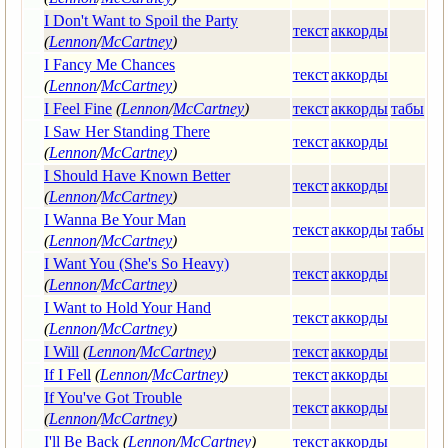
I Don't Want to Spoil the Party
текст
аккорды
(
Lennon
/
McCartney
)
I Fancy Me Chances
текст
аккорды
(
Lennon
/
McCartney
)
I Feel Fine
(
Lennon
/
McCartney
)
текст
аккорды
табы
I Saw Her Standing There
текст
аккорды
(
Lennon
/
McCartney
)
I Should Have Known Better
текст
аккорды
(
Lennon
/
McCartney
)
I Wanna Be Your Man
текст
аккорды
табы
(
Lennon
/
McCartney
)
I Want You (She's So Heavy)
текст
аккорды
(
Lennon
/
McCartney
)
I Want to Hold Your Hand
текст
аккорды
(
Lennon
/
McCartney
)
I Will
(
Lennon
/
McCartney
)
текст
аккорды
If I Fell
(
Lennon
/
McCartney
)
текст
аккорды
If You've Got Trouble
текст
аккорды
(
Lennon
/
McCartney
)
I'll Be Back
(
Lennon
/
McCartney
)
текст
аккорды