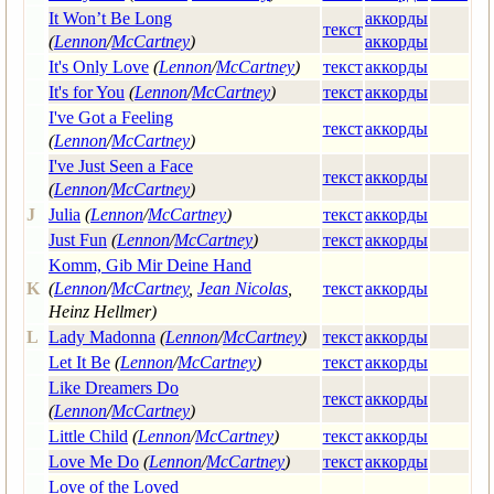
It Won’t Be Long
аккорды
текст
(
Lennon
/
McCartney
)
аккорды
It's Only Love
(
Lennon
/
McCartney
)
текст
аккорды
It's for You
(
Lennon
/
McCartney
)
текст
аккорды
I've Got a Feeling
текст
аккорды
(
Lennon
/
McCartney
)
I've Just Seen a Face
текст
аккорды
(
Lennon
/
McCartney
)
J
Julia
(
Lennon
/
McCartney
)
текст
аккорды
Just Fun
(
Lennon
/
McCartney
)
текст
аккорды
Komm, Gib Mir Deine Hand
K
(
Lennon
/
McCartney
,
Jean Nicolas
,
текст
аккорды
Heinz Hellmer)
L
Lady Madonna
(
Lennon
/
McCartney
)
текст
аккорды
Let It Be
(
Lennon
/
McCartney
)
текст
аккорды
Like Dreamers Do
текст
аккорды
(
Lennon
/
McCartney
)
Little Child
(
Lennon
/
McCartney
)
текст
аккорды
Love Me Do
(
Lennon
/
McCartney
)
текст
аккорды
Love of the Loved