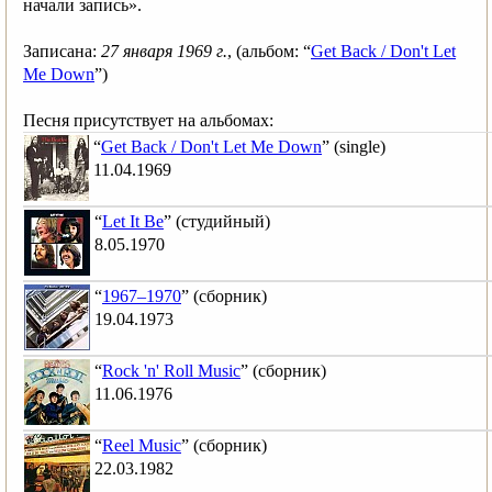
начали запись».
Записана:
27 января 1969 г.
, (альбом: “
Get Back / Don't Let
Me Down
”)
Песня присутствует на альбомах:
“
Get Back / Don't Let Me Down
” (single)
11.04.1969
“
Let It Be
” (студийный)
8.05.1970
“
1967–1970
” (сборник)
19.04.1973
“
Rock 'n' Roll Music
” (сборник)
11.06.1976
“
Reel Music
” (сборник)
22.03.1982