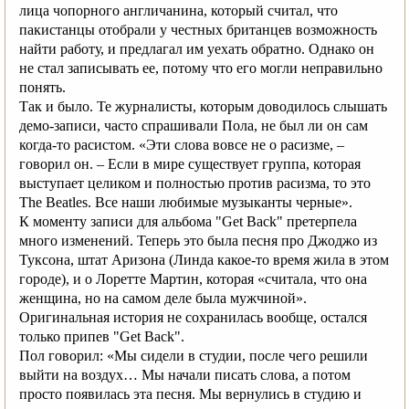
лица чопорного англичанина, который считал, что
пакистанцы отобрали у честных британцев возможность
найти работу, и предлагал им уехать обратно. Однако он
не стал записывать ее, потому что его могли неправильно
понять.
Так и было. Те журналисты, которым доводилось слышать
демо‑записи, часто спрашивали Пола, не был ли он сам
когда‑то расистом. «Эти слова вовсе не о расизме, –
говорил он. – Если в мире существует группа, которая
выступает целиком и полностью против расизма, то это
The Beatles. Все наши любимые музыканты черные».
К моменту записи для альбома "Get Back" претерпела
много изменений. Теперь это была песня про Джоджо из
Туксона, штат Аризона (Линда какое‑то время жила в этом
городе), и о Лоретте Мартин, которая «считала, что она
женщина, но на самом деле была мужчиной».
Оригинальная история не сохранилась вообще, остался
только припев "Get Back".
Пол говорил: «Мы сидели в студии, после чего решили
выйти на воздух… Мы начали писать слова, а потом
просто появилась эта песня. Мы вернулись в студию и