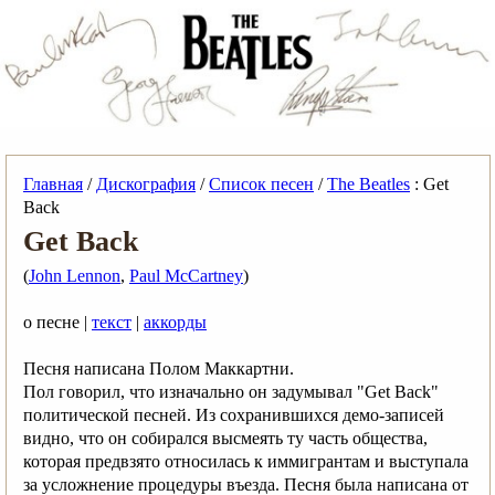
Главная
/
Дискография
/
Список песен
/
The Beatles
: Get
Back
Get Back
(
John Lennon
,
Paul McCartney
)
о песне |
текст
|
аккорды
Песня написана Полом Маккартни.
Пол говорил, что изначально он задумывал "Get Back"
политической песней. Из сохранившихся демо‑записей
видно, что он собирался высмеять ту часть общества,
которая предвзято относилась к иммигрантам и выступала
за усложнение процедуры въезда. Песня была написана от