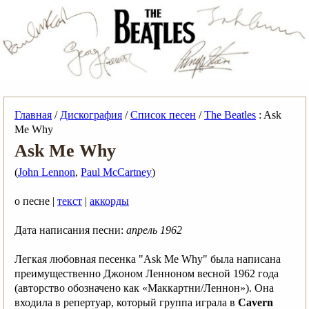
Главная
/
Дискография
/
Список песен
/
The Beatles
: Ask
Me Why
Ask Me Why
(
John Lennon
,
Paul McCartney
)
о песне |
текст
|
аккорды
Дата написания песни:
апрель 1962
Легкая любовная песенка "Ask Me Why" была написана
преимущественно Джоном Ленноном весной 1962 года
(авторство обозначено как «Маккартни/Леннон»). Она
входила в репертуар, который группа играла в
Cavern