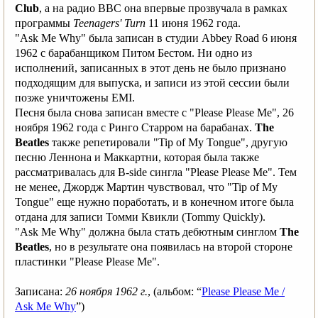
Club
, а на радио ВВС она впервые прозвучала в рамках
программы
Teenagers' Turn
11 июня 1962 года.
"Ask Me Why" была записан в студии Abbey Road 6 июня
1962 с барабанщиком Питом Бестом. Ни одно из
исполнений, записанных в этот день не было признано
подходящим для выпуска, и записи из этой сессии были
позже уничтожены EMI.
Песня была снова записан вместе с "Please Please Me", 26
ноября 1962 года с Ринго Старром на барабанах.
The
Beatles
также репетировали "Tip of My Tongue", другую
песню Леннона и Маккартни, которая была также
рассматривалась для B-side сингла "Please Please Me". Тем
не менее, Джордж Мартин чувствовал, что "Tip of My
Tongue" еще нужно поработать, и в конечном итоге была
отдана для записи Томми Квикли (Tommy Quickly).
"Ask Me Why" должна была стать дебютным синглом
The
Beatles
, но в результате она появилась на второй стороне
пластинки "Please Please Me".
Записана:
26 ноября 1962 г.
, (альбом: “
Please Please Me /
Ask Me Why
”)