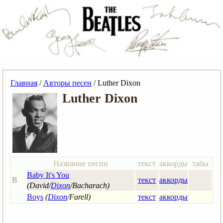
Главная
/
Авторы песен
/ Luther Dixon
Luther Dixon
Название песни
текст
аккорды
табы
Baby It's You
B
текст
аккорды
(David/
Dixon
/Bacharach)
Boys
(
Dixon
/Farell)
текст
аккорды