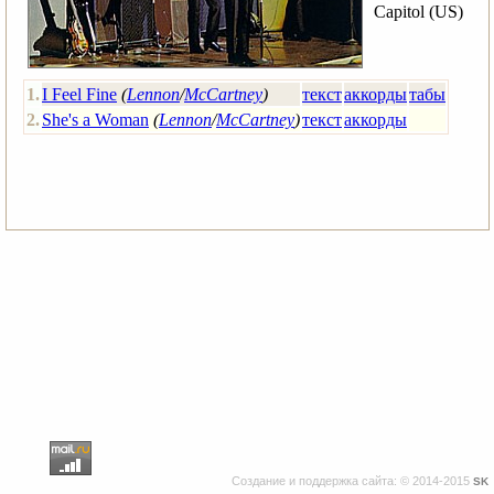
Capitol (US)
1.
I Feel Fine
(
Lennon
/
McCartney
)
текст
аккорды
табы
2.
She's a Woman
(
Lennon
/
McCartney
)
текст
аккорды
Создание и поддержка сайта: © 2014-2015
SK