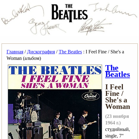
Главная
/
Дискография
/
The Beatles
: I Feel Fine / She's a
Woman (альбом)
The
Beatles
I Feel
Fine /
She's a
Woman
(23 ноября
1964 г.)
студийный,
single, 7"