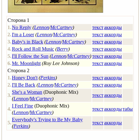
Сторона 1
1.
No Reply
(
Lennon
/
McCartney
)
текст
аккорды
2.
I'm a Loser
(
Lennon
/
McCartney
)
текст
аккорды
3.
Baby's in Black
(
Lennon
/
McCartney
)
текст
аккорды
4.
Rock and Roll Music
(
Berry
)
текст
аккорды
5.
I'll Follow the Sun
(
Lennon
/
McCartney
)
текст
аккорды
6.
Mr. Moonlight
(Roy Lee Johnson)
текст
аккорды
Сторона 2
1.
Honey Don't
(
Perkins
)
текст
аккорды
2.
I'll Be Back
(
Lennon
/
McCartney
)
текст
аккорды
She's a Woman
(Duophonic Mix)
3.
текст
аккорды
(
Lennon
/
McCartney
)
I Feel Fine
(Duophonic Mix)
4.
текст
аккорды
табы
(
Lennon
/
McCartney
)
Everybody's Trying to Be My Baby
5.
текст
аккорды
(
Perkins
)