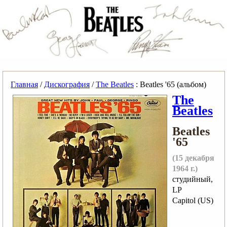
Главная
/
Дискография
/
The Beatles
: Beatles '65 (альбом)
The
Beatles
Beatles
'65
(15 декабря
1964 г.)
студийный,
LP
Capitol (US)