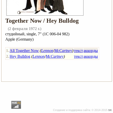
Together Now / Hey Bulldog
(2 февраля 1972 г.)
студийный, single, 7" (1C 006-04 982)
Apple (Germany)
1.
All Together Now
(
Lennon
/
McCartney
)
текст
аккорды
2.
Hey Bulldog
(
Lennon
/
McCartney
)
текст
аккорды
Создание и поддержка сайта: © 2014-2015
SK