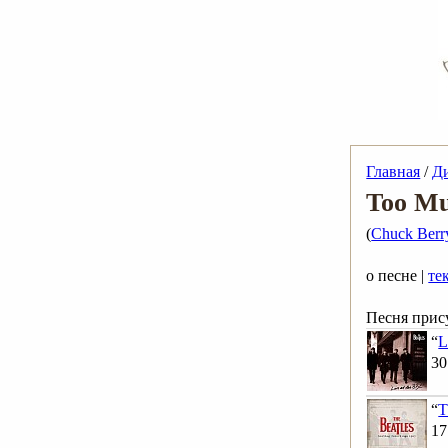
Главная
/
Д
Too Mu
(
Chuck Berr
о песне |
те
Песня прису
“
L
30
“
T
17