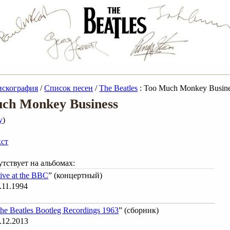
искография
/
Список песен
/
The Beatles
: Too Much Monkey Busin
ch Monkey Business
y
)
кст
тствует на альбомах:
ive at the BBC
” (концертный)
.11.1994
he Beatles Bootleg Recordings 1963
” (сборник)
.12.2013