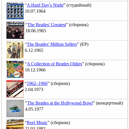
“
A Hard Day's Night
” (студийный)
10.07.1964
“
The Beatles' Greatest
” (сборник)
18.06.1965
“
The Beatles' Million Sellers
” (EP)
6.12.1965
“
A Collection of Beatles Oldies
” (сборник)
10.12.1966
“
1962–1966
” (сборник)
2.04.1973
“
The Beatles at the Hollywood Bowl
” (концертный)
4.05.1977
“
Reel Music
” (сборник)
22.03.1982