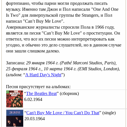
фортепиано, чтобы парни могли продолжать писать
музыку. Именно там Джон и Пол написали "One And One
Is Two" для ливерпульской группы the Strangers, и Пол
написал "Can’t Buy Me Love".
Американские журналисты спросили Пола в 1966 году,
является ли песня "Can’t Buy Me Love" о проституции. Он
ответил, что все их песни можно интерпретировать как
угодно, и обычно это дело слушателей, но в данном случае
они зашли слишком далеко.
Записана:
29 января 1964 г. (Pathé Marconi Studios, Paris)
,
25 февраля 1964 г.
, 10 марта 1964 г. (EMI Studios, London)
,
(альбом: “
A Hard Day's Night
”)
Песня присутствует на альбомах:
“
The Beatles Beat
” (сборник)
6.02.1964
“
Can't Buy Me Love / You Can't Do That
” (single)
20.03.1964