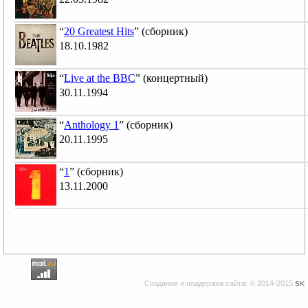
“
20 Greatest Hits
” (сборник)
18.10.1982
“
Live at the BBC
” (концертный)
30.11.1994
“
Anthology 1
” (сборник)
20.11.1995
“
1
” (сборник)
13.11.2000
Создание и поддержка сайта: © 2014-2015
SK