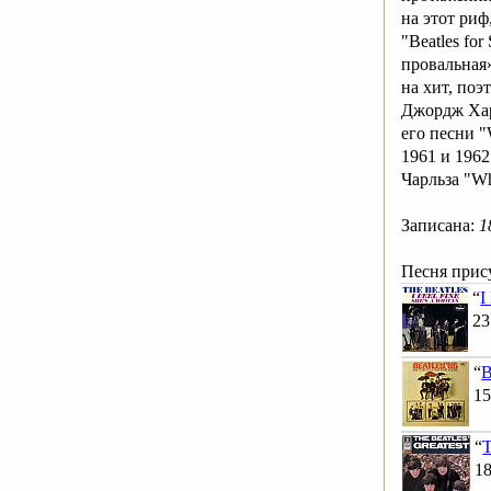
на этот риф
"Beatles fo
провальная»
на хит, поэ
Джордж Хар
его песни "
1961 и 1962
Чарльза "Wh
Записана:
1
Песня прису
“
I
23
“
B
15
“
T
18