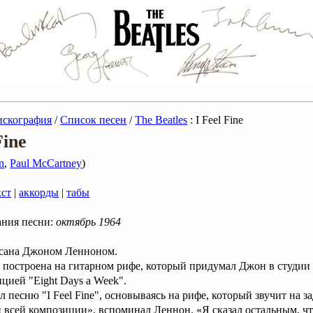
искография
/
Список песен
/
The Beatles
: I Feel Fine
Fine
n
,
Paul McCartney
)
кст
|
аккорды
|
табы
ания песни:
октябрь 1964
сана Джоном Ленноном.
e" построена на гитарном рифе, который придумал Джон в студии
цией "Eight Days a Week".
 песню "I Feel Fine", основываясь на рифе, который звучит на з
 всей композиции», вспоминал Леннон. «Я сказал остальным, ч