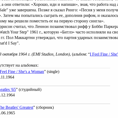
, а они ответили: «Хорошо, иди и напиши», зная, что работа над
r Sale" уже завершена. Позже я сказал Ринго: «Песня у меня получ
. Затем мы попытались сыграть ее, дополнив рифом, и оказалось,
тому мы решили поместить ее на первую сторону сингла».
рисон считал, что Леннон позаимствовал рифф у Бобби Паркера,
Watch Your Step" 1961 г., которую «Битлз» часто исполняли на св
 гг. Пол Маккартни утверждал, что партия ударных позаимствова
at'd I Say".
8 октября 1964 г. (EMI Studios, London)
, (альбом: “
I Feel Fine / Sh
тствует на альбомах:
 Feel Fine / She's a Woman
” (single)
.11.1964
eatles '65
” (студийный)
.12.1964
he Beatles' Greatest
” (сборник)
.06.1965