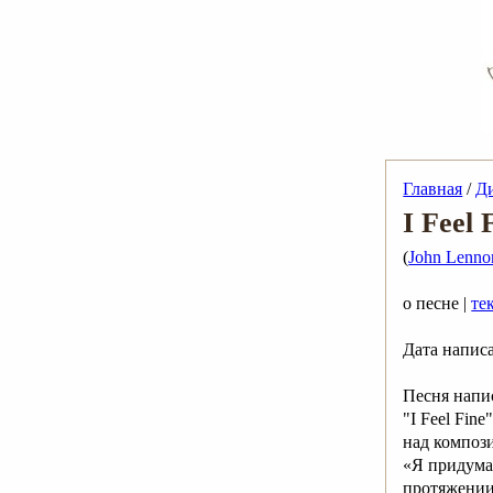
Главная
/
Д
I Feel 
(
John Lenno
о песне |
те
Дата напис
Песня напи
"I Feel Fin
над компози
«Я придумал
протяжении