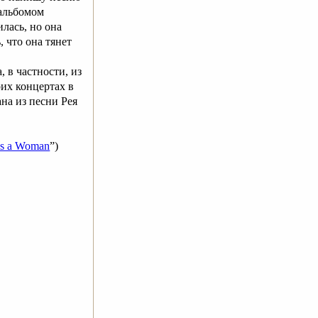
 альбомом
илась, но она
 что она тянет
 в частности, из
оих концертах в
на из песни Рея
e's a Woman
”)