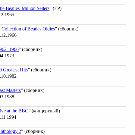
he Beatles' Million Sellers
” (EP)
12.1965
 Collection of Beatles Oldies
” (сборник)
.12.1966
962–1966
” (сборник)
04.1973
0 Greatest Hits
” (сборник)
.10.1982
ast Masters
” (сборник)
03.1988
ive at the BBC
” (концертный)
.11.1994
nthology 2
” (сборник)