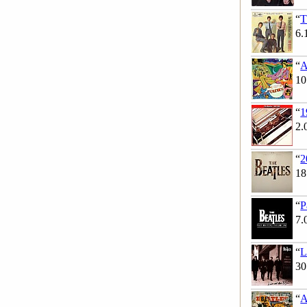
“
T
6.
“
A
10
“
1
2.
“
2
18
“
P
7.
“
L
30
“
A