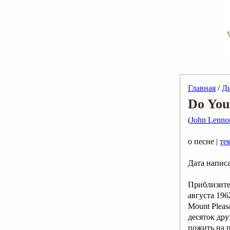
Главная
/
Д
Do You
(
John Lenno
о песне |
те
Дата напис
Приблизител
августа 19
Mount Pleas
десяток др
пожить на п