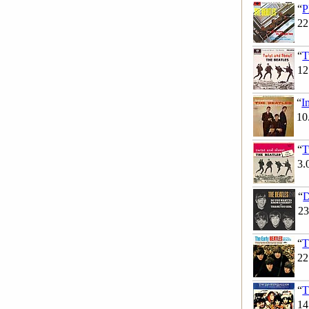
“
P
22
“
T
12
“
I
10
“
T
3.
“
D
23
“
T
22
“
T
14