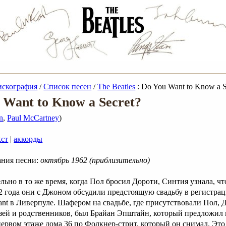
искография
/
Список песен
/
The Beatles
: Do You Want to Know a S
 Want to Know a Secret?
n
,
Paul McCartney
)
кст
|
аккорды
ания песни:
октябрь 1962 (приблизительно)
ьно в то же время, когда Пол бросил Дороти, Синтия узнала, чт
62 года они с Джоном обсудили предстоящую свадьбу в регистра
ant в Ливерпуле. Шафером на свадьбе, где присутствовали Пол, 
узей и родственников, был Брайан Эпштайн, который предложи
ервом этаже дома 36 по Фолкнер-стрит, который он снимал. Это