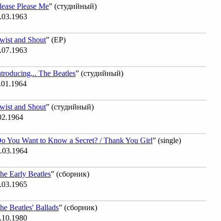
lease Please Me
” (студийный)
.03.1963
wist and Shout
” (EP)
.07.1963
ntroducing... The Beatles
” (студийный)
.01.1964
wist and Shout
” (студийный)
02.1964
o You Want to Know a Secret? / Thank You Girl
” (single)
.03.1964
he Early Beatles
” (сборник)
.03.1965
he Beatles' Ballads
” (сборник)
.10.1980