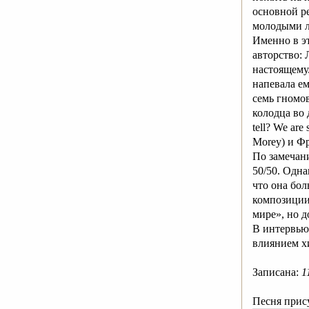
основной ре
молодыми 
Именно в э
авторство: 
настоящему.
напевала ем
семь гномов
колодца во 
tell? We are
Morey) и Фр
По замечан
50/50. Одна
что она бо
композиции
мире», но д
В интервь
влиянием хи
Записана:
1
Песня прису