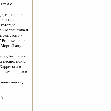
я там с
 (официальное
ился по-
, которую
да «Белоснежка и
а она стоит у
 Promise not to
и Мори (Larry
исон, был равен
ил песню, понял,
 Харрисона в
лучшим певцом в
 написали под
”)