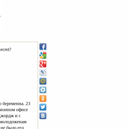
ecret?
о беременна. 23
ционном офисе
Джордж и с
л молодоженам
 не было его