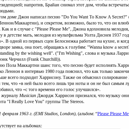
зиденцией; напротив, Брайан снимал этот дом, чтобы встречатьс
людьми.
том доме Джон написал песню "Do You Want То Know A Secret?"
Леннон/Маккартни), и секретом, возможно, было то, что он влюб
 Как и в случае с "Please Please Ме", Джона вдохновила мелодия
у в детстве мать, мелодия из мультфильма Уолта Диснея 1937 го
». В одной из первых сцен Белоснежка работает на кухне, и когд
дворе замка, она поет, обращаясь к голубям: "Wanna know a secret?
 standing by the wishing well". ("I'm Wishing", слова и музыка Ларр
энк Черчилл (Frank Churchill)).
ию Пола Маккартни шанс того, что песню будет исполнять Харр
ко Леннон в интервью 1980 года пояснил, что как только законч
льше всего подходит Харрисону. Также он объяснил солирование
 тем, что «в ней было всего лишь три ноты и он не был самым 
обавил, что «с того времени его голос улучшился».
ю журналу
Musician
Джордж Харрисон признался, что музыку они
та "I Really Love You" группы The Stereos.
1 февраля 1963 г. (EMI Studios, London)
, (альбом: “
Please Please Me
тствует на альбомах: